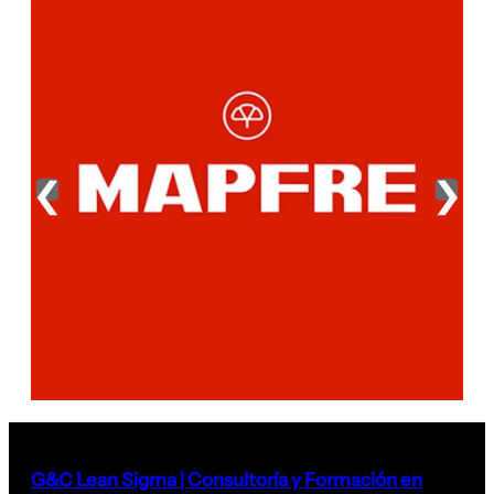
‹
›
G&C Lean Sigma | Consultoría y Formación en