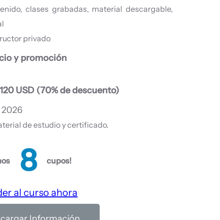
enido, clases grabadas, material descargable,
al
ructor privado
cio y promoción
$120 USD (70% de descuento)
e 2026
erial de estudio y certificado.
6
mos
cupos!
er al curso ahora
cargar Información