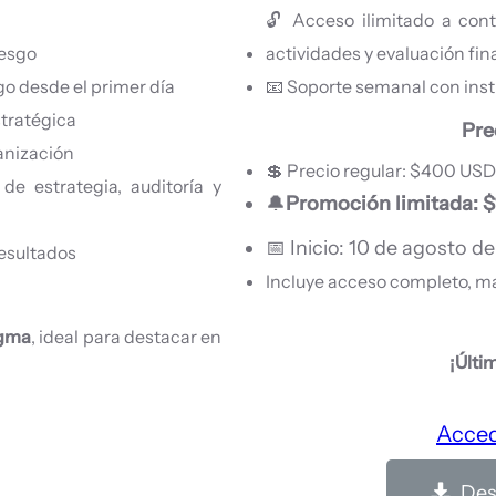
🔓 Acceso ilimitado a cont
iesgo
actividades y evaluación fin
o desde el primer día
📧 Soporte semanal con inst
stratégica
Pre
ganización
💲 Precio regular: $400 USD
e estrategia, auditoría y
🔔
Promoción limitada: 
📅 Inicio: 10 de agosto d
resultados
Incluye acceso completo, mat
igma
, ideal para destacar en
¡Últi
Acced
Des