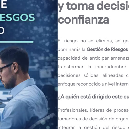
y toma decisi
confianza
El riesgo no se elimina, se ge
dominarás la
Gestión de Riesgos
capacidad de anticipar amenazas
transformar la incertidumbr
decisiones sólidas, alineadas 
enfoque reconocido a nivel intern
¿A quién está dirigido este c
Profesionales, líderes de proces
tomadores de decisión de organi
integrar la gestión del riesgo 