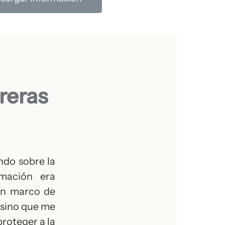
reras
ndo sobre la
rmación era
 un marco de
 sino que me
proteger a la