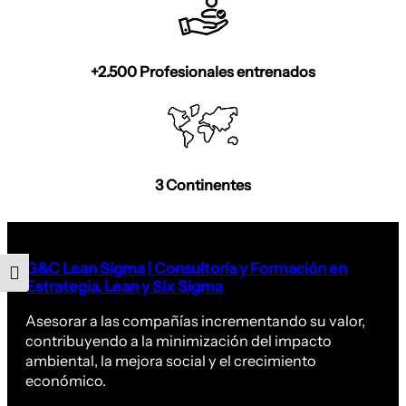
+2.500 Profesionales entrenados
3 Continentes
G&C Lean Sigma | Consultoría y Formación en
Alternar tamaño de letra
Estrategia, Lean y Six Sigma
Asesorar a las compañías incrementando su valor,
contribuyendo a la minimización del impacto
ambiental, la mejora social y el crecimiento
económico.